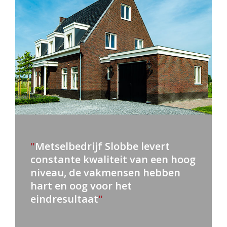
"
Metselbedrijf Slobbe levert
constante kwaliteit van een hoog
niveau, de vakmensen hebben
hart en oog voor het
eindresultaat
"